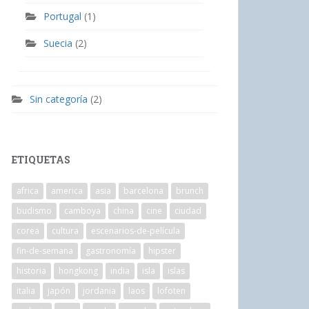
Portugal
(1)
Suecia
(2)
Sin categoría
(2)
ETIQUETAS
africa
america
asia
barcelona
brunch
budismo
camboya
china
cine
ciudad
corea
cultura
escenarios-de-película
fin-de-semana
gastronomía
hipster
historia
hongkong
india
isla
islas
italia
japón
jordania
laos
lofoten