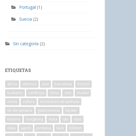
Portugal
(1)
Suecia
(2)
Sin categoría
(2)
ETIQUETAS
africa
america
asia
barcelona
brunch
budismo
camboya
china
cine
ciudad
corea
cultura
escenarios-de-película
fin-de-semana
gastronomía
hipster
historia
hongkong
india
isla
islas
italia
japón
jordania
laos
lofoten