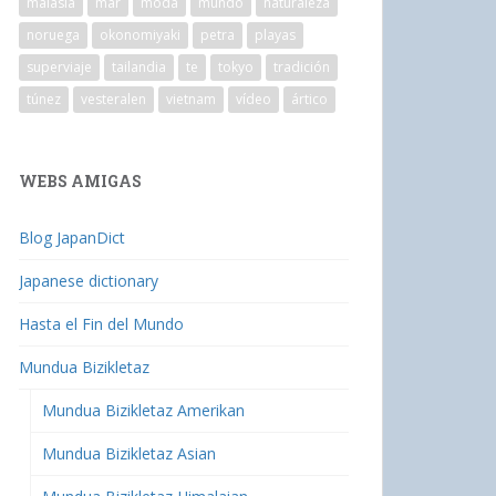
malasia
mar
moda
mundo
naturaleza
noruega
okonomiyaki
petra
playas
superviaje
tailandia
te
tokyo
tradición
túnez
vesteralen
vietnam
vídeo
ártico
WEBS AMIGAS
Blog JapanDict
Japanese dictionary
Hasta el Fin del Mundo
Mundua Bizikletaz
Mundua Bizikletaz Amerikan
Mundua Bizikletaz Asian