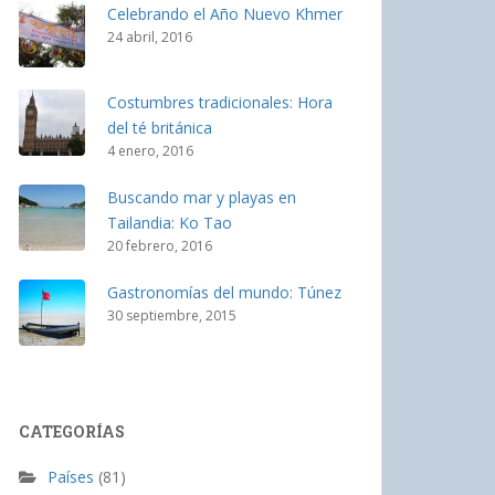
Celebrando el Año Nuevo Khmer
24 abril, 2016
Costumbres tradicionales: Hora
del té británica
4 enero, 2016
Buscando mar y playas en
Tailandia: Ko Tao
20 febrero, 2016
Gastronomías del mundo: Túnez
30 septiembre, 2015
CATEGORÍAS
Países
(81)