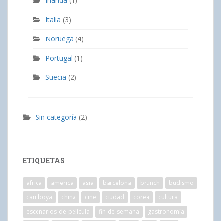
Irlanda
(1)
Italia
(3)
Noruega
(4)
Portugal
(1)
Suecia
(2)
Sin categoría
(2)
ETIQUETAS
africa
america
asia
barcelona
brunch
budismo
camboya
china
cine
ciudad
corea
cultura
escenarios-de-película
fin-de-semana
gastronomía