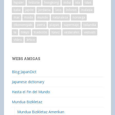
hipster
historia
hongkong
india
isla
islas
italia
japón
jordania
laos
lofoten
malasia
mar
moda
mundo
naturaleza
noruega
okonomiyaki
petra
playas
superviaje
tailandia
te
tokyo
tradición
túnez
vesteralen
vietnam
vídeo
ártico
WEBS AMIGAS
Blog JapanDict
Japanese dictionary
Hasta el Fin del Mundo
Mundua Bizikletaz
Mundua Bizikletaz Amerikan