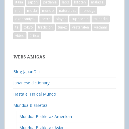
italia
japón
jordania
laos
lofoten
malasia
mar
moda
mundo
naturaleza
noruega
okonomiyaki
petra
playas
superviaje
tailandia
te
tokyo
tradición
túnez
vesteralen
vietnam
vídeo
ártico
WEBS AMIGAS
Blog JapanDict
Japanese dictionary
Hasta el Fin del Mundo
Mundua Bizikletaz
Mundua Bizikletaz Amerikan
Mundua Bizikletaz Asian