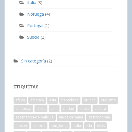
Italia
(3)
Noruega
(4)
Portugal
(1)
Suecia
(2)
Sin categoría
(2)
ETIQUETAS
africa
america
asia
barcelona
brunch
budismo
camboya
china
cine
ciudad
corea
cultura
escenarios-de-película
fin-de-semana
gastronomía
hipster
historia
hongkong
india
isla
islas