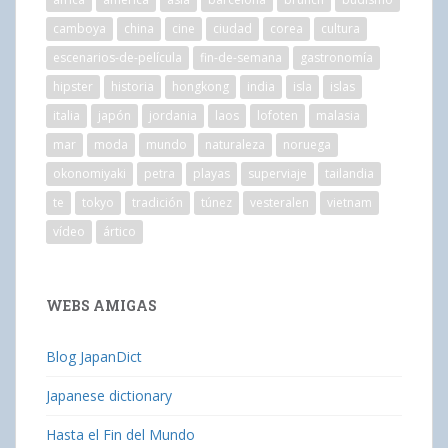
camboya
china
cine
ciudad
corea
cultura
escenarios-de-película
fin-de-semana
gastronomía
hipster
historia
hongkong
india
isla
islas
italia
japón
jordania
laos
lofoten
malasia
mar
moda
mundo
naturaleza
noruega
okonomiyaki
petra
playas
superviaje
tailandia
te
tokyo
tradición
túnez
vesteralen
vietnam
vídeo
ártico
WEBS AMIGAS
Blog JapanDict
Japanese dictionary
Hasta el Fin del Mundo