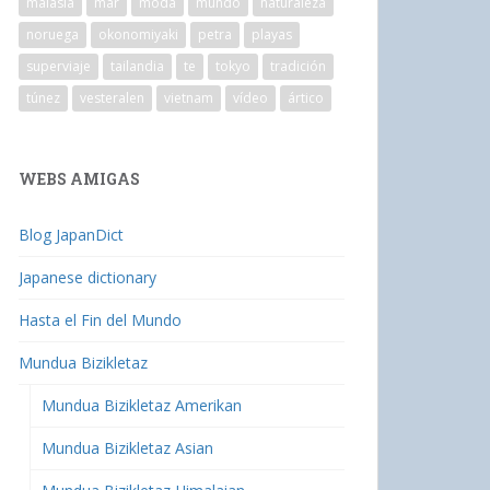
malasia
mar
moda
mundo
naturaleza
noruega
okonomiyaki
petra
playas
superviaje
tailandia
te
tokyo
tradición
túnez
vesteralen
vietnam
vídeo
ártico
WEBS AMIGAS
Blog JapanDict
Japanese dictionary
Hasta el Fin del Mundo
Mundua Bizikletaz
Mundua Bizikletaz Amerikan
Mundua Bizikletaz Asian