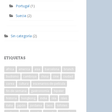
Portugal
(1)
Suecia
(2)
Sin categoría
(2)
ETIQUETAS
africa
america
asia
barcelona
brunch
budismo
camboya
china
cine
ciudad
corea
cultura
escenarios-de-película
fin-de-semana
gastronomía
hipster
historia
hongkong
india
isla
islas
italia
japón
jordania
laos
lofoten