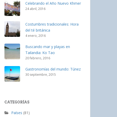
Celebrando el Año Nuevo Khmer
24 abril, 2016
Costumbres tradicionales: Hora
del té británica
4 enero, 2016
Buscando mar y playas en
Tailandia: Ko Tao
20 febrero, 2016
Gastronomías del mundo: Túnez
30 septiembre, 2015
CATEGORÍAS
Países
(81)