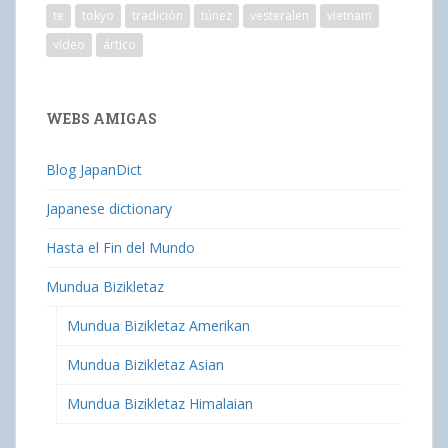
te
tokyo
tradición
túnez
vesteralen
vietnam
vídeo
ártico
WEBS AMIGAS
Blog JapanDict
Japanese dictionary
Hasta el Fin del Mundo
Mundua Bizikletaz
Mundua Bizikletaz Amerikan
Mundua Bizikletaz Asian
Mundua Bizikletaz Himalaian