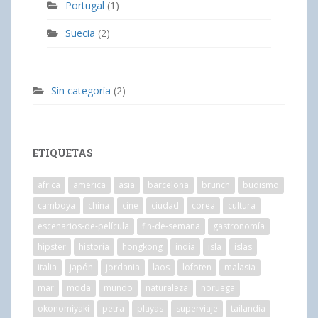
Portugal
(1)
Suecia
(2)
Sin categoría
(2)
ETIQUETAS
africa
america
asia
barcelona
brunch
budismo
camboya
china
cine
ciudad
corea
cultura
escenarios-de-película
fin-de-semana
gastronomía
hipster
historia
hongkong
india
isla
islas
italia
japón
jordania
laos
lofoten
malasia
mar
moda
mundo
naturaleza
noruega
okonomiyaki
petra
playas
superviaje
tailandia