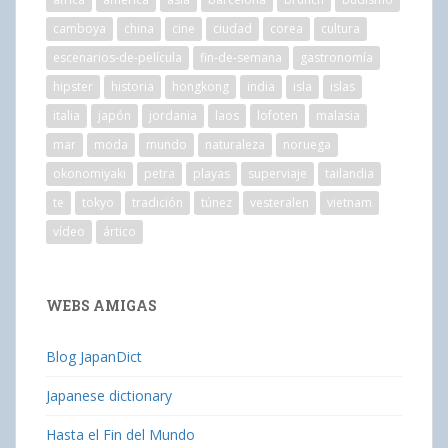
camboya
china
cine
ciudad
corea
cultura
escenarios-de-película
fin-de-semana
gastronomía
hipster
historia
hongkong
india
isla
islas
italia
japón
jordania
laos
lofoten
malasia
mar
moda
mundo
naturaleza
noruega
okonomiyaki
petra
playas
superviaje
tailandia
te
tokyo
tradición
túnez
vesteralen
vietnam
vídeo
ártico
WEBS AMIGAS
Blog JapanDict
Japanese dictionary
Hasta el Fin del Mundo