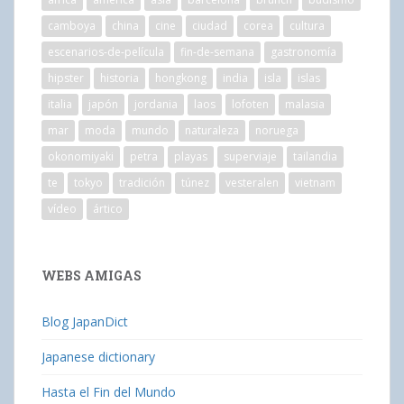
camboya
china
cine
ciudad
corea
cultura
escenarios-de-película
fin-de-semana
gastronomía
hipster
historia
hongkong
india
isla
islas
italia
japón
jordania
laos
lofoten
malasia
mar
moda
mundo
naturaleza
noruega
okonomiyaki
petra
playas
superviaje
tailandia
te
tokyo
tradición
túnez
vesteralen
vietnam
vídeo
ártico
WEBS AMIGAS
Blog JapanDict
Japanese dictionary
Hasta el Fin del Mundo