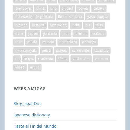
camboya
china
cine
ciudad
corea
cultura
escenarios-de-película
fin-de-semana
gastronomía
hipster
historia
hongkong
india
isla
islas
italia
japón
jordania
laos
lofoten
malasia
mar
moda
mundo
naturaleza
noruega
okonomiyaki
petra
playas
superviaje
tailandia
te
tokyo
tradición
túnez
vesteralen
vietnam
vídeo
ártico
WEBS AMIGAS
Blog JapanDict
Japanese dictionary
Hasta el Fin del Mundo