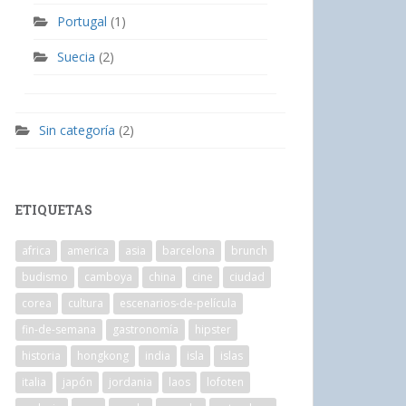
Portugal
(1)
Suecia
(2)
Sin categoría
(2)
ETIQUETAS
africa
america
asia
barcelona
brunch
budismo
camboya
china
cine
ciudad
corea
cultura
escenarios-de-película
fin-de-semana
gastronomía
hipster
historia
hongkong
india
isla
islas
italia
japón
jordania
laos
lofoten