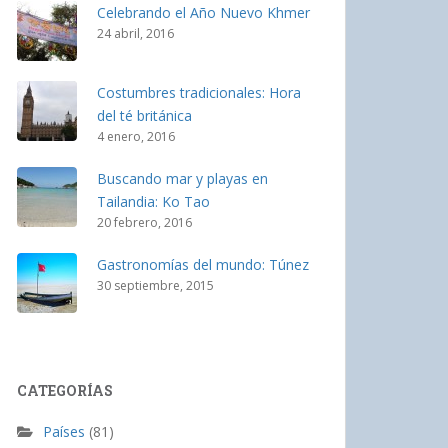
Celebrando el Año Nuevo Khmer
24 abril, 2016
Costumbres tradicionales: Hora
del té británica
4 enero, 2016
Buscando mar y playas en
Tailandia: Ko Tao
20 febrero, 2016
Gastronomías del mundo: Túnez
30 septiembre, 2015
CATEGORÍAS
Países
(81)