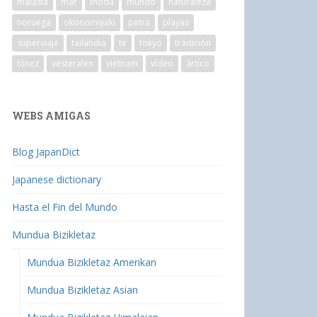
malasia
mar
moda
mundo
naturaleza
noruega
okonomiyaki
petra
playas
superviaje
tailandia
te
tokyo
tradición
túnez
vesteralen
vietnam
vídeo
ártico
WEBS AMIGAS
Blog JapanDict
Japanese dictionary
Hasta el Fin del Mundo
Mundua Bizikletaz
Mundua Bizikletaz Amerikan
Mundua Bizikletaz Asian