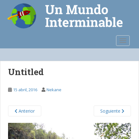
S
k
i
p
t
o
TOGGLE
m
a
i
n
Untitled
c
o
n
15 abril, 2016
Nekane
t
e
n
Anterior
Soguiente
t