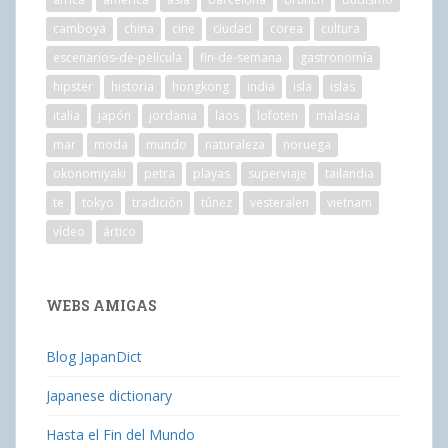
camboya
china
cine
ciudad
corea
cultura
escenarios-de-película
fin-de-semana
gastronomía
hipster
historia
hongkong
india
isla
islas
italia
japón
jordania
laos
lofoten
malasia
mar
moda
mundo
naturaleza
noruega
okonomiyaki
petra
playas
superviaje
tailandia
te
tokyo
tradición
túnez
vesteralen
vietnam
vídeo
ártico
WEBS AMIGAS
Blog JapanDict
Japanese dictionary
Hasta el Fin del Mundo