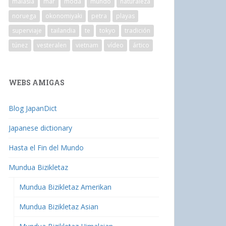
malasia
mar
moda
mundo
naturaleza
noruega
okonomiyaki
petra
playas
superviaje
tailandia
te
tokyo
tradición
túnez
vesteralen
vietnam
vídeo
ártico
WEBS AMIGAS
Blog JapanDict
Japanese dictionary
Hasta el Fin del Mundo
Mundua Bizikletaz
Mundua Bizikletaz Amerikan
Mundua Bizikletaz Asian