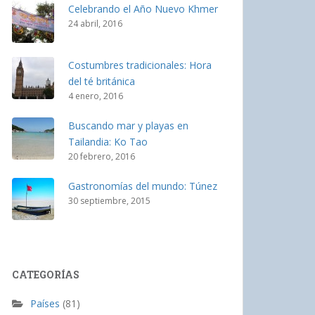
Celebrando el Año Nuevo Khmer
24 abril, 2016
Costumbres tradicionales: Hora
del té británica
4 enero, 2016
Buscando mar y playas en
Tailandia: Ko Tao
20 febrero, 2016
Gastronomías del mundo: Túnez
30 septiembre, 2015
CATEGORÍAS
Países
(81)