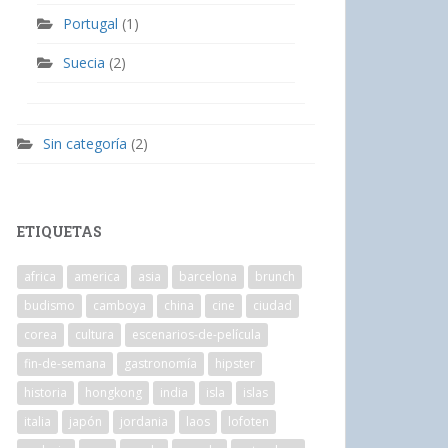
Portugal
(1)
Suecia
(2)
Sin categoría
(2)
ETIQUETAS
africa
america
asia
barcelona
brunch
budismo
camboya
china
cine
ciudad
corea
cultura
escenarios-de-película
fin-de-semana
gastronomía
hipster
historia
hongkong
india
isla
islas
italia
japón
jordania
laos
lofoten