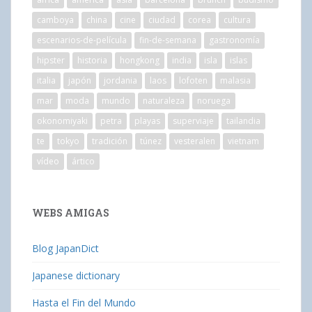
camboya
china
cine
ciudad
corea
cultura
escenarios-de-película
fin-de-semana
gastronomía
hipster
historia
hongkong
india
isla
islas
italia
japón
jordania
laos
lofoten
malasia
mar
moda
mundo
naturaleza
noruega
okonomiyaki
petra
playas
superviaje
tailandia
te
tokyo
tradición
túnez
vesteralen
vietnam
vídeo
ártico
WEBS AMIGAS
Blog JapanDict
Japanese dictionary
Hasta el Fin del Mundo