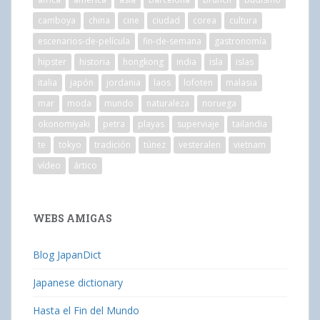
camboya
china
cine
ciudad
corea
cultura
escenarios-de-película
fin-de-semana
gastronomía
hipster
historia
hongkong
india
isla
islas
italia
japón
jordania
laos
lofoten
malasia
mar
moda
mundo
naturaleza
noruega
okonomiyaki
petra
playas
superviaje
tailandia
te
tokyo
tradición
túnez
vesteralen
vietnam
vídeo
ártico
WEBS AMIGAS
Blog JapanDict
Japanese dictionary
Hasta el Fin del Mundo