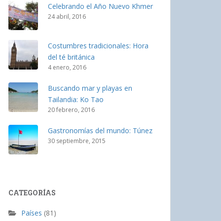
Celebrando el Año Nuevo Khmer
24 abril, 2016
Costumbres tradicionales: Hora
del té británica
4 enero, 2016
Buscando mar y playas en
Tailandia: Ko Tao
20 febrero, 2016
Gastronomías del mundo: Túnez
30 septiembre, 2015
CATEGORÍAS
Países
(81)