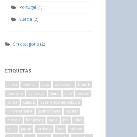
Portugal
(1)
Suecia
(2)
Sin categoría
(2)
ETIQUETAS
africa
america
asia
barcelona
brunch
budismo
camboya
china
cine
ciudad
corea
cultura
escenarios-de-película
fin-de-semana
gastronomía
hipster
historia
hongkong
india
isla
islas
italia
japón
jordania
laos
lofoten