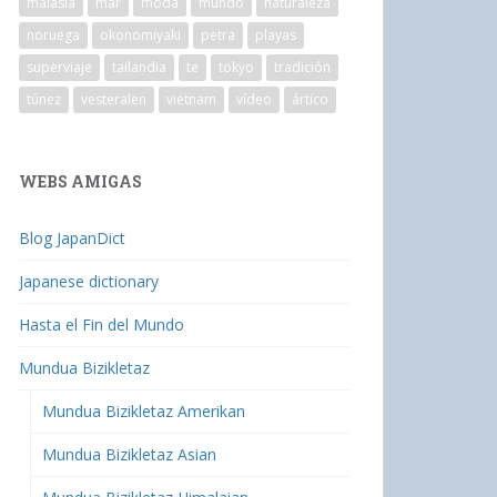
malasia
mar
moda
mundo
naturaleza
noruega
okonomiyaki
petra
playas
superviaje
tailandia
te
tokyo
tradición
túnez
vesteralen
vietnam
vídeo
ártico
WEBS AMIGAS
Blog JapanDict
Japanese dictionary
Hasta el Fin del Mundo
Mundua Bizikletaz
Mundua Bizikletaz Amerikan
Mundua Bizikletaz Asian