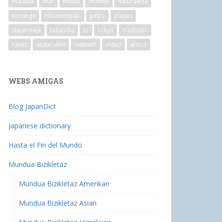
malasia
mar
moda
mundo
naturaleza
noruega
okonomiyaki
petra
playas
superviaje
tailandia
te
tokyo
tradición
túnez
vesteralen
vietnam
vídeo
ártico
WEBS AMIGAS
Blog JapanDict
Japanese dictionary
Hasta el Fin del Mundo
Mundua Bizikletaz
Mundua Bizikletaz Amerikan
Mundua Bizikletaz Asian