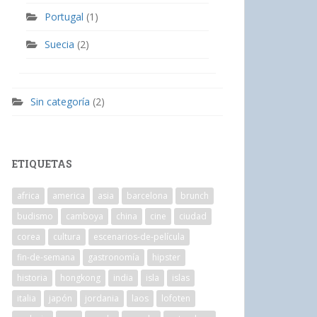
Portugal
(1)
Suecia
(2)
Sin categoría
(2)
ETIQUETAS
africa
america
asia
barcelona
brunch
budismo
camboya
china
cine
ciudad
corea
cultura
escenarios-de-película
fin-de-semana
gastronomía
hipster
historia
hongkong
india
isla
islas
italia
japón
jordania
laos
lofoten