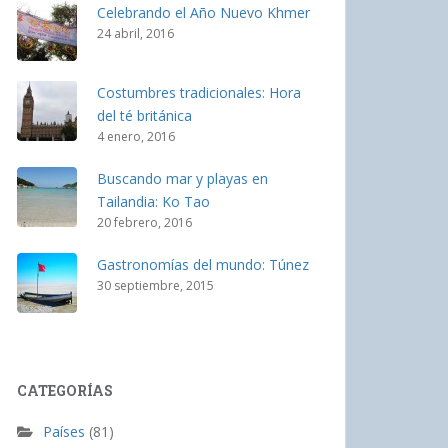
Celebrando el Año Nuevo Khmer
24 abril, 2016
Costumbres tradicionales: Hora
del té británica
4 enero, 2016
Buscando mar y playas en
Tailandia: Ko Tao
20 febrero, 2016
Gastronomías del mundo: Túnez
30 septiembre, 2015
CATEGORÍAS
Países
(81)