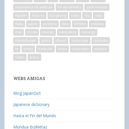
escenarios-de-película
fin-de-semana
gastronomía
hipster
historia
hongkong
india
isla
islas
italia
japón
jordania
laos
lofoten
malasia
mar
moda
mundo
naturaleza
noruega
okonomiyaki
petra
playas
superviaje
tailandia
te
tokyo
tradición
túnez
vesteralen
vietnam
vídeo
ártico
WEBS AMIGAS
Blog JapanDict
Japanese dictionary
Hasta el Fin del Mundo
Mundua Bizikletaz