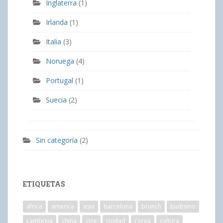
Inglaterra
(1)
Irlanda
(1)
Italia
(3)
Noruega
(4)
Portugal
(1)
Suecia
(2)
Sin categoría
(2)
ETIQUETAS
africa
america
asia
barcelona
brunch
budismo
camboya
china
cine
ciudad
corea
cultura