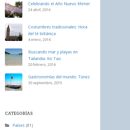
Celebrando el Año Nuevo Khmer
24 abril, 2016
Costumbres tradicionales: Hora
del té británica
4 enero, 2016
Buscando mar y playas en
Tailandia: Ko Tao
20 febrero, 2016
Gastronomías del mundo: Túnez
30 septiembre, 2015
CATEGORÍAS
Países
(81)