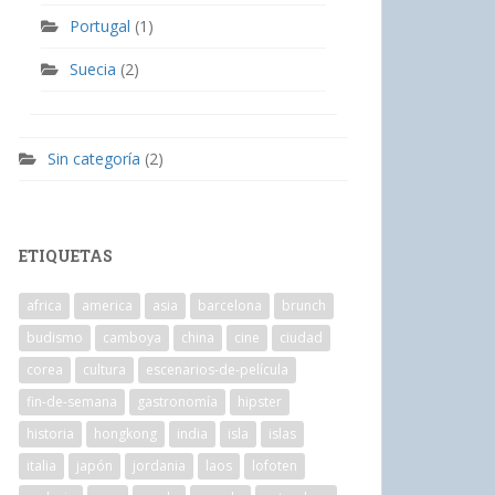
Portugal
(1)
Suecia
(2)
Sin categoría
(2)
ETIQUETAS
africa
america
asia
barcelona
brunch
budismo
camboya
china
cine
ciudad
corea
cultura
escenarios-de-película
fin-de-semana
gastronomía
hipster
historia
hongkong
india
isla
islas
italia
japón
jordania
laos
lofoten