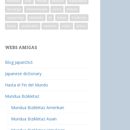
malasia
mar
moda
mundo
naturaleza
noruega
okonomiyaki
petra
playas
superviaje
tailandia
te
tokyo
tradición
túnez
vesteralen
vietnam
vídeo
ártico
WEBS AMIGAS
Blog JapanDict
Japanese dictionary
Hasta el Fin del Mundo
Mundua Bizikletaz
Mundua Bizikletaz Amerikan
Mundua Bizikletaz Asian