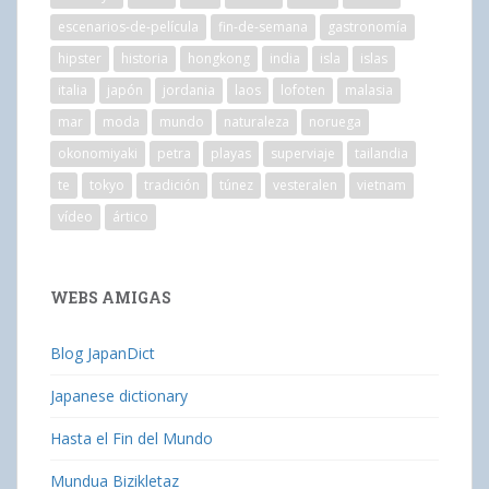
escenarios-de-película
fin-de-semana
gastronomía
hipster
historia
hongkong
india
isla
islas
italia
japón
jordania
laos
lofoten
malasia
mar
moda
mundo
naturaleza
noruega
okonomiyaki
petra
playas
superviaje
tailandia
te
tokyo
tradición
túnez
vesteralen
vietnam
vídeo
ártico
WEBS AMIGAS
Blog JapanDict
Japanese dictionary
Hasta el Fin del Mundo
Mundua Bizikletaz