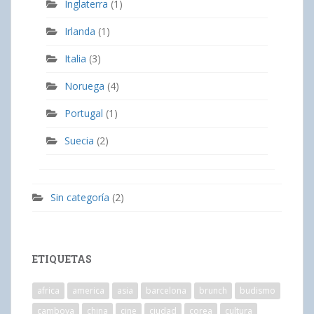
Inglaterra
(1)
Irlanda
(1)
Italia
(3)
Noruega
(4)
Portugal
(1)
Suecia
(2)
Sin categoría
(2)
ETIQUETAS
africa
america
asia
barcelona
brunch
budismo
camboya
china
cine
ciudad
corea
cultura