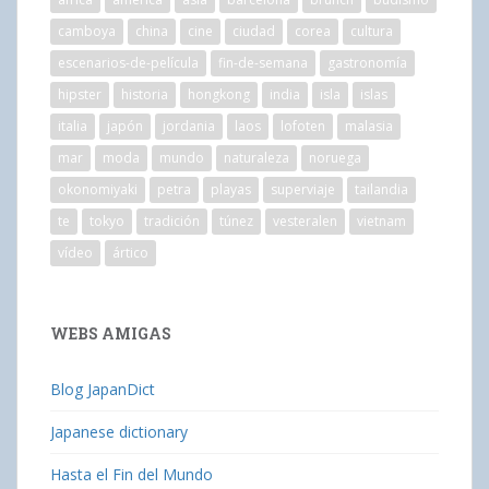
camboya
china
cine
ciudad
corea
cultura
escenarios-de-película
fin-de-semana
gastronomía
hipster
historia
hongkong
india
isla
islas
italia
japón
jordania
laos
lofoten
malasia
mar
moda
mundo
naturaleza
noruega
okonomiyaki
petra
playas
superviaje
tailandia
te
tokyo
tradición
túnez
vesteralen
vietnam
vídeo
ártico
WEBS AMIGAS
Blog JapanDict
Japanese dictionary
Hasta el Fin del Mundo