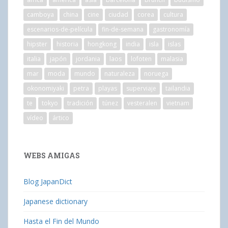
camboya
china
cine
ciudad
corea
cultura
escenarios-de-película
fin-de-semana
gastronomía
hipster
historia
hongkong
india
isla
islas
italia
japón
jordania
laos
lofoten
malasia
mar
moda
mundo
naturaleza
noruega
okonomiyaki
petra
playas
superviaje
tailandia
te
tokyo
tradición
túnez
vesteralen
vietnam
vídeo
ártico
WEBS AMIGAS
Blog JapanDict
Japanese dictionary
Hasta el Fin del Mundo