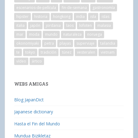
escenarios-de-película
fin-de-semana
gastronomía
hipster
historia
hongkong
india
isla
islas
italia
japón
jordania
laos
lofoten
malasia
mar
moda
mundo
naturaleza
noruega
okonomiyaki
petra
playas
superviaje
tailandia
te
tokyo
tradición
túnez
vesteralen
vietnam
vídeo
ártico
WEBS AMIGAS
Blog JapanDict
Japanese dictionary
Hasta el Fin del Mundo
Mundua Bizikletaz