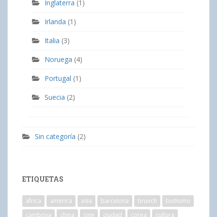
Inglaterra
(1)
Irlanda
(1)
Italia
(3)
Noruega
(4)
Portugal
(1)
Suecia
(2)
Sin categoría
(2)
ETIQUETAS
africa
america
asia
barcelona
brunch
budismo
camboya
china
cine
ciudad
corea
cultura