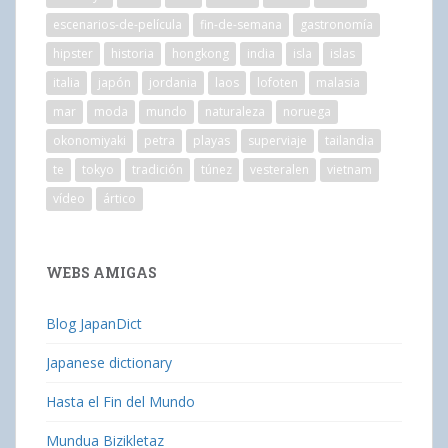
escenarios-de-película
fin-de-semana
gastronomía
hipster
historia
hongkong
india
isla
islas
italia
japón
jordania
laos
lofoten
malasia
mar
moda
mundo
naturaleza
noruega
okonomiyaki
petra
playas
superviaje
tailandia
te
tokyo
tradición
túnez
vesteralen
vietnam
vídeo
ártico
WEBS AMIGAS
Blog JapanDict
Japanese dictionary
Hasta el Fin del Mundo
Mundua Bizikletaz