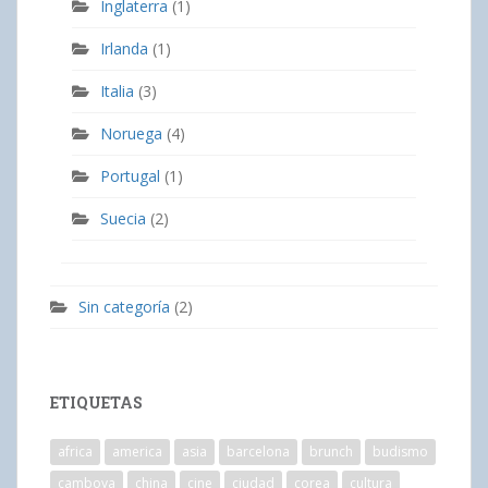
Inglaterra
(1)
Irlanda
(1)
Italia
(3)
Noruega
(4)
Portugal
(1)
Suecia
(2)
Sin categoría
(2)
ETIQUETAS
africa
america
asia
barcelona
brunch
budismo
camboya
china
cine
ciudad
corea
cultura