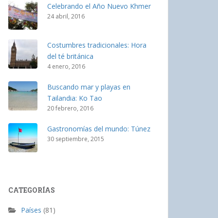
Celebrando el Año Nuevo Khmer
24 abril, 2016
Costumbres tradicionales: Hora
del té británica
4 enero, 2016
Buscando mar y playas en
Tailandia: Ko Tao
20 febrero, 2016
Gastronomías del mundo: Túnez
30 septiembre, 2015
CATEGORÍAS
Países
(81)