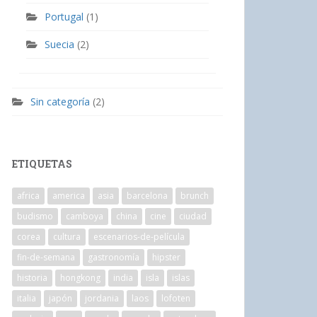
Portugal
(1)
Suecia
(2)
Sin categoría
(2)
ETIQUETAS
africa
america
asia
barcelona
brunch
budismo
camboya
china
cine
ciudad
corea
cultura
escenarios-de-película
fin-de-semana
gastronomía
hipster
historia
hongkong
india
isla
islas
italia
japón
jordania
laos
lofoten