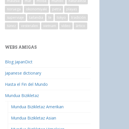
malasia
mar
moda
mundo
naturaleza
noruega
okonomiyaki
petra
playas
superviaje
tailandia
te
tokyo
tradición
túnez
vesteralen
vietnam
vídeo
ártico
WEBS AMIGAS
Blog JapanDict
Japanese dictionary
Hasta el Fin del Mundo
Mundua Bizikletaz
Mundua Bizikletaz Amerikan
Mundua Bizikletaz Asian