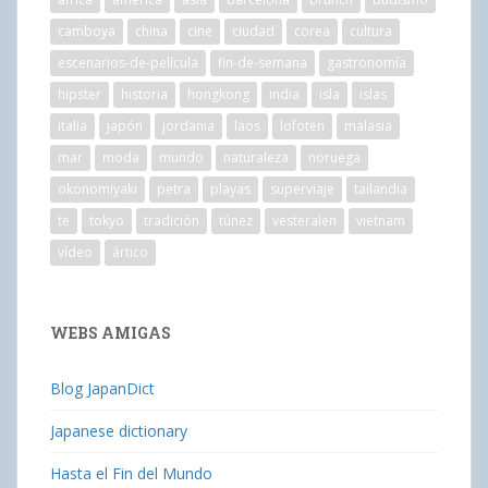
camboya
china
cine
ciudad
corea
cultura
escenarios-de-película
fin-de-semana
gastronomía
hipster
historia
hongkong
india
isla
islas
italia
japón
jordania
laos
lofoten
malasia
mar
moda
mundo
naturaleza
noruega
okonomiyaki
petra
playas
superviaje
tailandia
te
tokyo
tradición
túnez
vesteralen
vietnam
vídeo
ártico
WEBS AMIGAS
Blog JapanDict
Japanese dictionary
Hasta el Fin del Mundo