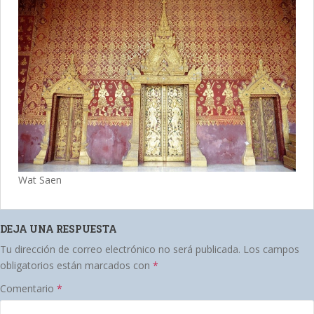
Wat Saen
DEJA UNA RESPUESTA
Tu dirección de correo electrónico no será publicada.
Los campos
obligatorios están marcados con
*
Comentario
*