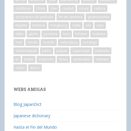
camboya
china
cine
ciudad
corea
cultura
escenarios-de-película
fin-de-semana
gastronomía
hipster
historia
hongkong
india
isla
islas
italia
japón
jordania
laos
lofoten
malasia
mar
moda
mundo
naturaleza
noruega
okonomiyaki
petra
playas
superviaje
tailandia
te
tokyo
tradición
túnez
vesteralen
vietnam
vídeo
ártico
WEBS AMIGAS
Blog JapanDict
Japanese dictionary
Hasta el Fin del Mundo