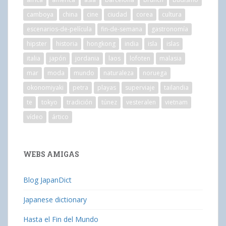
camboya
china
cine
ciudad
corea
cultura
escenarios-de-película
fin-de-semana
gastronomía
hipster
historia
hongkong
india
isla
islas
italia
japón
jordania
laos
lofoten
malasia
mar
moda
mundo
naturaleza
noruega
okonomiyaki
petra
playas
superviaje
tailandia
te
tokyo
tradición
túnez
vesteralen
vietnam
vídeo
ártico
WEBS AMIGAS
Blog JapanDict
Japanese dictionary
Hasta el Fin del Mundo