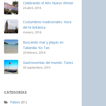
Celebrando el Año Nuevo Khmer
24 abril, 2016
Costumbres tradicionales: Hora
del té británica
4 enero, 2016
Buscando mar y playas en
Tailandia: Ko Tao
20 febrero, 2016
Gastronomías del mundo: Túnez
30 septiembre, 2015
CATEGORÍAS
Países
(81)