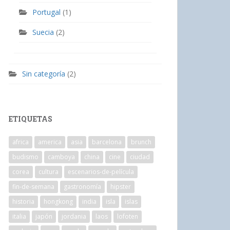
Portugal
(1)
Suecia
(2)
Sin categoría
(2)
ETIQUETAS
africa
america
asia
barcelona
brunch
budismo
camboya
china
cine
ciudad
corea
cultura
escenarios-de-película
fin-de-semana
gastronomía
hipster
historia
hongkong
india
isla
islas
italia
japón
jordania
laos
lofoten