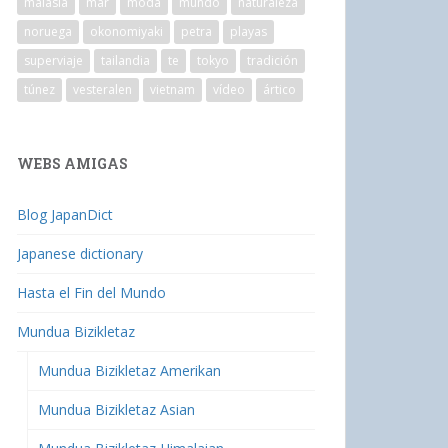
malasia
mar
moda
mundo
naturaleza
noruega
okonomiyaki
petra
playas
superviaje
tailandia
te
tokyo
tradición
túnez
vesteralen
vietnam
vídeo
ártico
WEBS AMIGAS
Blog JapanDict
Japanese dictionary
Hasta el Fin del Mundo
Mundua Bizikletaz
Mundua Bizikletaz Amerikan
Mundua Bizikletaz Asian