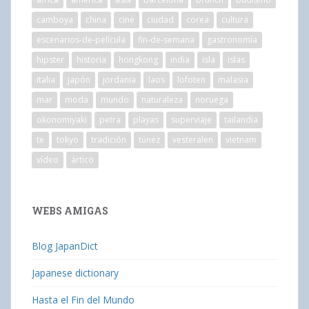
camboya
china
cine
ciudad
corea
cultura
escenarios-de-película
fin-de-semana
gastronomía
hipster
historia
hongkong
india
isla
islas
italia
japón
jordania
laos
lofoten
malasia
mar
moda
mundo
naturaleza
noruega
okonomiyaki
petra
playas
superviaje
tailandia
te
tokyo
tradición
túnez
vesteralen
vietnam
vídeo
ártico
WEBS AMIGAS
Blog JapanDict
Japanese dictionary
Hasta el Fin del Mundo