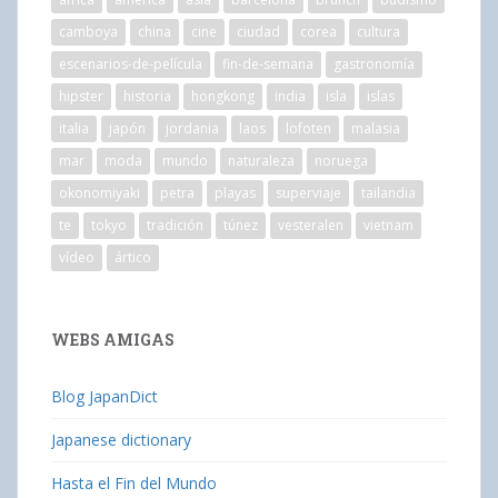
camboya
china
cine
ciudad
corea
cultura
escenarios-de-película
fin-de-semana
gastronomía
hipster
historia
hongkong
india
isla
islas
italia
japón
jordania
laos
lofoten
malasia
mar
moda
mundo
naturaleza
noruega
okonomiyaki
petra
playas
superviaje
tailandia
te
tokyo
tradición
túnez
vesteralen
vietnam
vídeo
ártico
WEBS AMIGAS
Blog JapanDict
Japanese dictionary
Hasta el Fin del Mundo