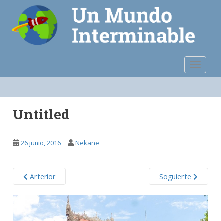
S
k
i
p
t
o
TOGGLE
m
a
i
n
Untitled
c
o
n
26 junio, 2016
Nekane
t
e
n
Anterior
Soguiente
t