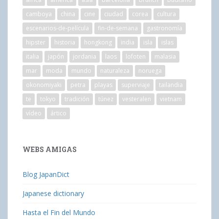
camboya
china
cine
ciudad
corea
cultura
escenarios-de-película
fin-de-semana
gastronomía
hipster
historia
hongkong
india
isla
islas
italia
japón
jordania
laos
lofoten
malasia
mar
moda
mundo
naturaleza
noruega
okonomiyaki
petra
playas
superviaje
tailandia
te
tokyo
tradición
túnez
vesteralen
vietnam
vídeo
ártico
WEBS AMIGAS
Blog JapanDict
Japanese dictionary
Hasta el Fin del Mundo