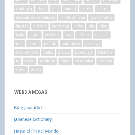
camboya
china
cine
ciudad
corea
cultura
escenarios-de-película
fin-de-semana
gastronomía
hipster
historia
hongkong
india
isla
islas
italia
japón
jordania
laos
lofoten
malasia
mar
moda
mundo
naturaleza
noruega
okonomiyaki
petra
playas
superviaje
tailandia
te
tokyo
tradición
túnez
vesteralen
vietnam
vídeo
ártico
WEBS AMIGAS
Blog JapanDict
Japanese dictionary
Hasta el Fin del Mundo