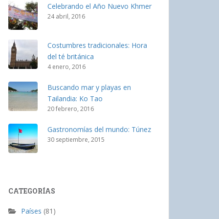
Celebrando el Año Nuevo Khmer
24 abril, 2016
Costumbres tradicionales: Hora
del té británica
4 enero, 2016
Buscando mar y playas en
Tailandia: Ko Tao
20 febrero, 2016
Gastronomías del mundo: Túnez
30 septiembre, 2015
CATEGORÍAS
Países
(81)