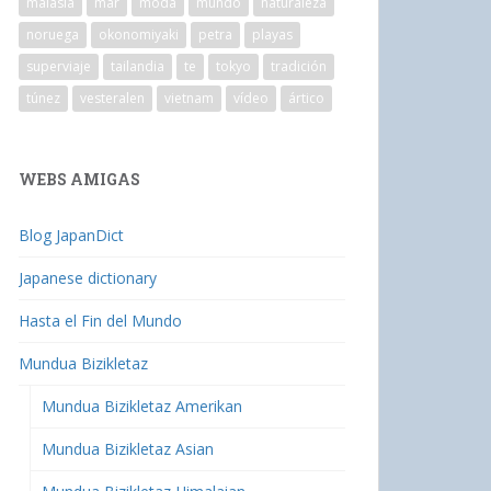
malasia
mar
moda
mundo
naturaleza
noruega
okonomiyaki
petra
playas
superviaje
tailandia
te
tokyo
tradición
túnez
vesteralen
vietnam
vídeo
ártico
WEBS AMIGAS
Blog JapanDict
Japanese dictionary
Hasta el Fin del Mundo
Mundua Bizikletaz
Mundua Bizikletaz Amerikan
Mundua Bizikletaz Asian