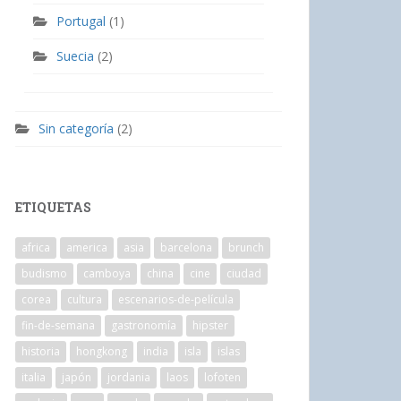
Portugal
(1)
Suecia
(2)
Sin categoría
(2)
ETIQUETAS
africa
america
asia
barcelona
brunch
budismo
camboya
china
cine
ciudad
corea
cultura
escenarios-de-película
fin-de-semana
gastronomía
hipster
historia
hongkong
india
isla
islas
italia
japón
jordania
laos
lofoten