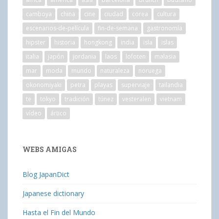
camboya
china
cine
ciudad
corea
cultura
escenarios-de-película
fin-de-semana
gastronomía
hipster
historia
hongkong
india
isla
islas
italia
japón
jordania
laos
lofoten
malasia
mar
moda
mundo
naturaleza
noruega
okonomiyaki
petra
playas
superviaje
tailandia
te
tokyo
tradición
túnez
vesteralen
vietnam
vídeo
ártico
WEBS AMIGAS
Blog JapanDict
Japanese dictionary
Hasta el Fin del Mundo