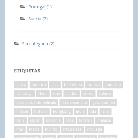
Portugal
(1)
Suecia
(2)
Sin categoría
(2)
ETIQUETAS
africa
america
asia
barcelona
brunch
budismo
camboya
china
cine
ciudad
corea
cultura
escenarios-de-película
fin-de-semana
gastronomía
hipster
historia
hongkong
india
isla
islas
italia
japón
jordania
laos
lofoten
malasia
mar
moda
mundo
naturaleza
noruega