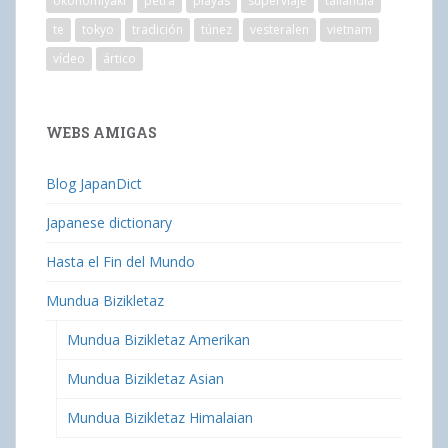
okonomiyaki
petra
playas
superviaje
tailandia
te
tokyo
tradición
túnez
vesteralen
vietnam
vídeo
ártico
WEBS AMIGAS
Blog JapanDict
Japanese dictionary
Hasta el Fin del Mundo
Mundua Bizikletaz
Mundua Bizikletaz Amerikan
Mundua Bizikletaz Asian
Mundua Bizikletaz Himalaian