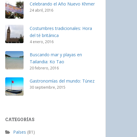
Celebrando el Año Nuevo Khmer
24 abril, 2016
Costumbres tradicionales: Hora
del té británica
4 enero, 2016
Buscando mar y playas en
Tailandia: Ko Tao
20 febrero, 2016
Gastronomías del mundo: Túnez
30 septiembre, 2015
CATEGORÍAS
Países
(81)