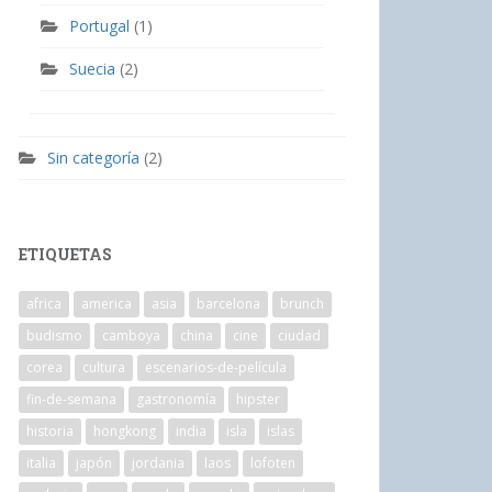
Portugal
(1)
Suecia
(2)
Sin categoría
(2)
ETIQUETAS
africa
america
asia
barcelona
brunch
budismo
camboya
china
cine
ciudad
corea
cultura
escenarios-de-película
fin-de-semana
gastronomía
hipster
historia
hongkong
india
isla
islas
italia
japón
jordania
laos
lofoten