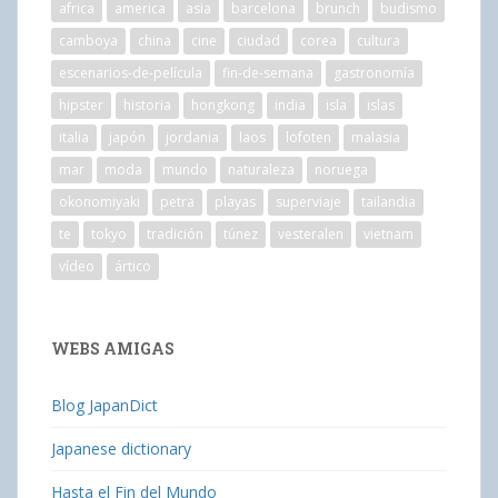
africa
america
asia
barcelona
brunch
budismo
camboya
china
cine
ciudad
corea
cultura
escenarios-de-película
fin-de-semana
gastronomía
hipster
historia
hongkong
india
isla
islas
italia
japón
jordania
laos
lofoten
malasia
mar
moda
mundo
naturaleza
noruega
okonomiyaki
petra
playas
superviaje
tailandia
te
tokyo
tradición
túnez
vesteralen
vietnam
vídeo
ártico
WEBS AMIGAS
Blog JapanDict
Japanese dictionary
Hasta el Fin del Mundo