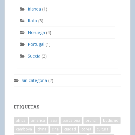
Irlanda
(1)
Italia
(3)
Noruega
(4)
Portugal
(1)
Suecia
(2)
Sin categoría
(2)
ETIQUETAS
africa
america
asia
barcelona
brunch
budismo
camboya
china
cine
ciudad
corea
cultura