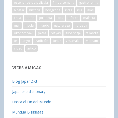
escenarios-de-película
fin-de-semana
gastronomía
hipster
historia
hongkong
india
isla
islas
italia
japón
jordania
laos
lofoten
malasia
mar
moda
mundo
naturaleza
noruega
okonomiyaki
petra
playas
superviaje
tailandia
te
tokyo
tradición
túnez
vesteralen
vietnam
vídeo
ártico
WEBS AMIGAS
Blog JapanDict
Japanese dictionary
Hasta el Fin del Mundo
Mundua Bizikletaz