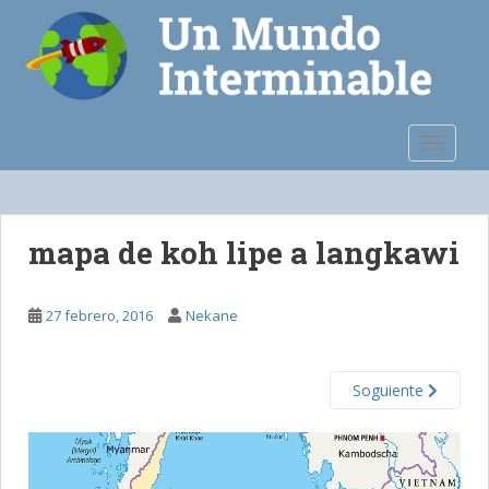
S
k
i
p
t
o
TOGGLE
m
a
i
n
mapa de koh lipe a langkawi
c
o
n
27 febrero, 2016
Nekane
t
e
n
Soguiente
t