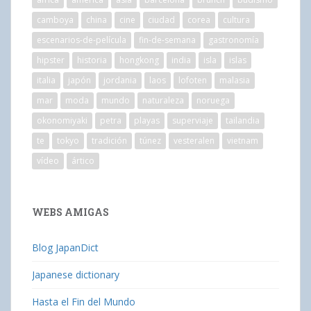
camboya
china
cine
ciudad
corea
cultura
escenarios-de-película
fin-de-semana
gastronomía
hipster
historia
hongkong
india
isla
islas
italia
japón
jordania
laos
lofoten
malasia
mar
moda
mundo
naturaleza
noruega
okonomiyaki
petra
playas
superviaje
tailandia
te
tokyo
tradición
túnez
vesteralen
vietnam
vídeo
ártico
WEBS AMIGAS
Blog JapanDict
Japanese dictionary
Hasta el Fin del Mundo