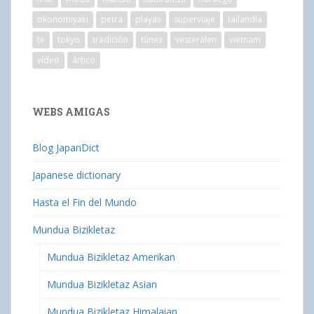
okonomiyaki
petra
playas
superviaje
tailandia
te
tokyo
tradición
túnez
vesteralen
vietnam
vídeo
ártico
WEBS AMIGAS
Blog JapanDict
Japanese dictionary
Hasta el Fin del Mundo
Mundua Bizikletaz
Mundua Bizikletaz Amerikan
Mundua Bizikletaz Asian
Mundua Bizikletaz Himalaian