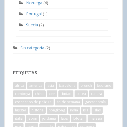
Noruega
(4)
Portugal
(1)
Suecia
(2)
Sin categoría
(2)
ETIQUETAS
africa
america
asia
barcelona
brunch
budismo
camboya
china
cine
ciudad
corea
cultura
escenarios-de-película
fin-de-semana
gastronomía
hipster
historia
hongkong
india
isla
islas
italia
japón
jordania
laos
lofoten
malasia
mar
moda
mundo
naturaleza
noruega