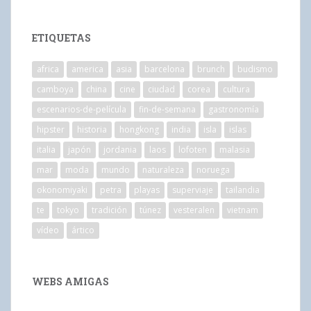
ETIQUETAS
africa
america
asia
barcelona
brunch
budismo
camboya
china
cine
ciudad
corea
cultura
escenarios-de-película
fin-de-semana
gastronomía
hipster
historia
hongkong
india
isla
islas
italia
japón
jordania
laos
lofoten
malasia
mar
moda
mundo
naturaleza
noruega
okonomiyaki
petra
playas
superviaje
tailandia
te
tokyo
tradición
túnez
vesteralen
vietnam
vídeo
ártico
WEBS AMIGAS