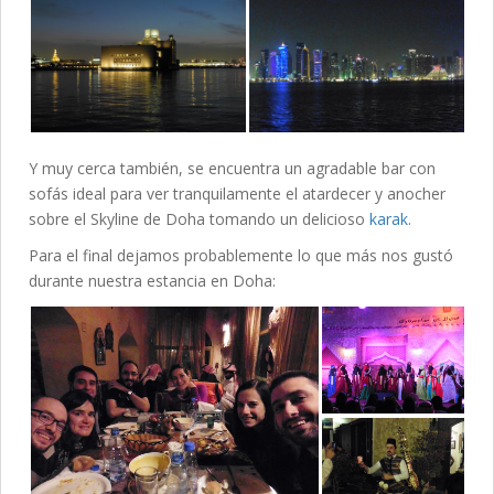
Y muy cerca también, se encuentra un agradable bar con
sofás ideal para ver tranquilamente el atardecer y anocher
sobre el Skyline de Doha tomando un delicioso
karak
.
Para el final dejamos probablemente lo que más nos gustó
durante nuestra estancia en Doha: