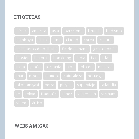
ETIQUETAS
africa
america
asia
barcelona
brunch
budismo
camboya
china
cine
ciudad
corea
cultura
escenarios-de-película
fin-de-semana
gastronomía
hipster
historia
hongkong
india
isla
islas
italia
japón
jordania
laos
lofoten
malasia
mar
moda
mundo
naturaleza
noruega
okonomiyaki
petra
playas
superviaje
tailandia
te
tokyo
tradición
túnez
vesteralen
vietnam
vídeo
ártico
WEBS AMIGAS