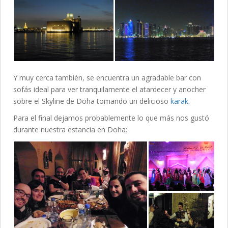
Y muy cerca también, se encuentra un agradable bar con
sofás ideal para ver tranquilamente el atardecer y anocher
sobre el Skyline de Doha tomando un delicioso
karak
.
Para el final dejamos probablemente lo que más nos gustó
durante nuestra estancia en Doha: