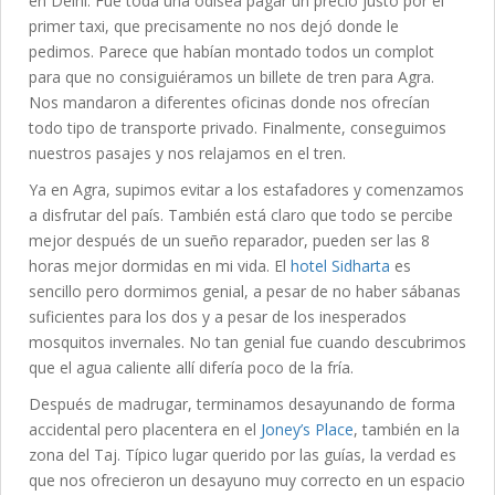
en Delhi. Fue toda una odisea pagar un precio justo por el
primer taxi, que precisamente no nos dejó donde le
pedimos. Parece que habían montado todos un complot
para que no consiguiéramos un billete de tren para Agra.
Nos mandaron a diferentes oficinas donde nos ofrecían
todo tipo de transporte privado. Finalmente, conseguimos
nuestros pasajes y nos relajamos en el tren.
Ya en Agra, supimos evitar a los estafadores y comenzamos
a disfrutar del país. También está claro que todo se percibe
mejor después de un sueño reparador, pueden ser las 8
horas mejor dormidas en mi vida. El
hotel Sidharta
es
sencillo pero dormimos genial, a pesar de no haber sábanas
suficientes para los dos y a pesar de los inesperados
mosquitos invernales. No tan genial fue cuando descubrimos
que el agua caliente allí difería poco de la fría.
Después de madrugar, terminamos desayunando de forma
accidental pero placentera en el
Joney’s Place
, también en la
zona del Taj. Típico lugar querido por las guías, la verdad es
que nos ofrecieron un desayuno muy correcto en un espacio