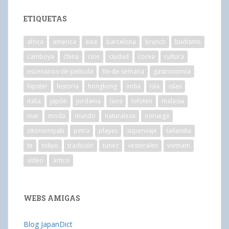
ETIQUETAS
africa
america
asia
barcelona
brunch
budismo
camboya
china
cine
ciudad
corea
cultura
escenarios-de-película
fin-de-semana
gastronomía
hipster
historia
hongkong
india
isla
islas
italia
japón
jordania
laos
lofoten
malasia
mar
moda
mundo
naturaleza
noruega
okonomiyaki
petra
playas
superviaje
tailandia
te
tokyo
tradición
túnez
vesteralen
vietnam
vídeo
ártico
WEBS AMIGAS
Blog JapanDict