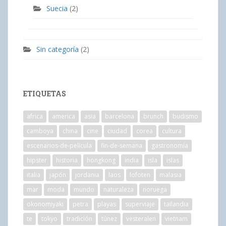
Suecia
(2)
Sin categoría
(2)
ETIQUETAS
africa
america
asia
barcelona
brunch
budismo
camboya
china
cine
ciudad
corea
cultura
escenarios-de-película
fin-de-semana
gastronomía
hipster
historia
hongkong
india
isla
islas
italia
japón
jordania
laos
lofoten
malasia
mar
moda
mundo
naturaleza
noruega
okonomiyaki
petra
playas
superviaje
tailandia
te
tokyo
tradición
túnez
vesteralen
vietnam