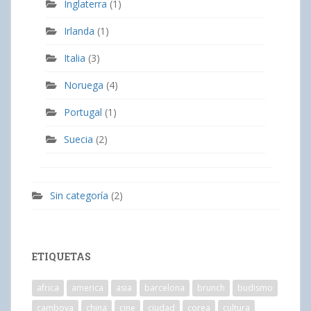
Inglaterra
(1)
Irlanda
(1)
Italia
(3)
Noruega
(4)
Portugal
(1)
Suecia
(2)
Sin categoría
(2)
ETIQUETAS
africa
america
asia
barcelona
brunch
budismo
camboya
china
cine
ciudad
corea
cultura