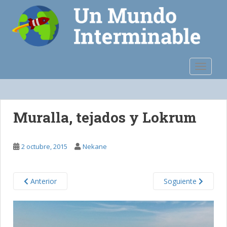
S
k
i
p
t
o
TOGGLE
m
a
i
n
Muralla, tejados y Lokrum
c
o
n
2 octubre, 2015
Nekane
t
e
n
Anterior
Soguiente
t