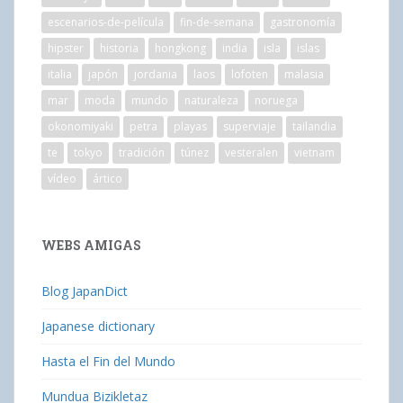
escenarios-de-película
fin-de-semana
gastronomía
hipster
historia
hongkong
india
isla
islas
italia
japón
jordania
laos
lofoten
malasia
mar
moda
mundo
naturaleza
noruega
okonomiyaki
petra
playas
superviaje
tailandia
te
tokyo
tradición
túnez
vesteralen
vietnam
vídeo
ártico
WEBS AMIGAS
Blog JapanDict
Japanese dictionary
Hasta el Fin del Mundo
Mundua Bizikletaz