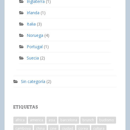
Inglaterra
(1)
Irlanda
(1)
Italia
(3)
Noruega
(4)
Portugal
(1)
Suecia
(2)
Sin categoría
(2)
ETIQUETAS
africa
america
asia
barcelona
brunch
budismo
camboya
china
cine
ciudad
corea
cultura