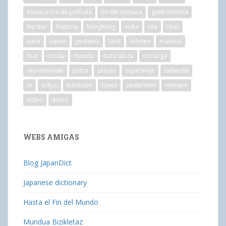
escenarios-de-película
fin-de-semana
gastronomía
hipster
historia
hongkong
india
isla
islas
italia
japón
jordania
laos
lofoten
malasia
mar
moda
mundo
naturaleza
noruega
okonomiyaki
petra
playas
superviaje
tailandia
te
tokyo
tradición
túnez
vesteralen
vietnam
vídeo
ártico
WEBS AMIGAS
Blog JapanDict
Japanese dictionary
Hasta el Fin del Mundo
Mundua Bizikletaz