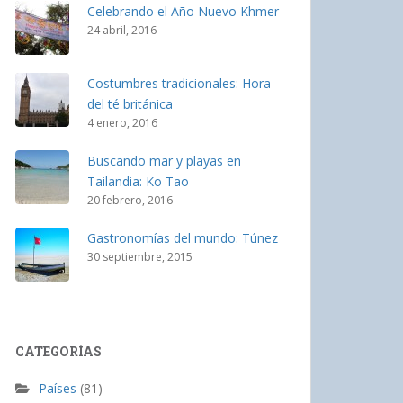
Celebrando el Año Nuevo Khmer
24 abril, 2016
Costumbres tradicionales: Hora
del té británica
4 enero, 2016
Buscando mar y playas en
Tailandia: Ko Tao
20 febrero, 2016
Gastronomías del mundo: Túnez
30 septiembre, 2015
CATEGORÍAS
Países
(81)