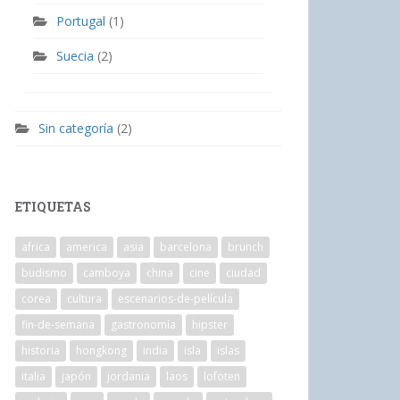
Portugal
(1)
Suecia
(2)
Sin categoría
(2)
ETIQUETAS
africa
america
asia
barcelona
brunch
budismo
camboya
china
cine
ciudad
corea
cultura
escenarios-de-película
fin-de-semana
gastronomía
hipster
historia
hongkong
india
isla
islas
italia
japón
jordania
laos
lofoten