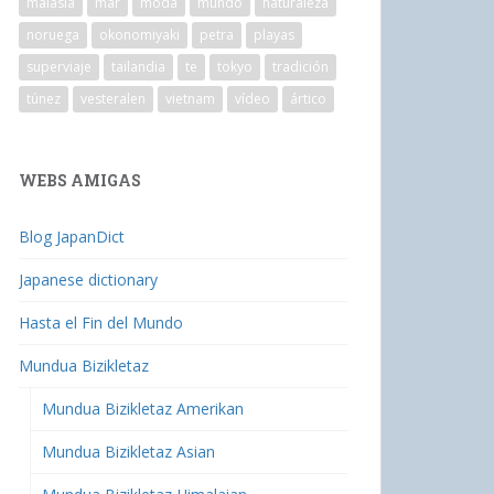
malasia
mar
moda
mundo
naturaleza
noruega
okonomiyaki
petra
playas
superviaje
tailandia
te
tokyo
tradición
túnez
vesteralen
vietnam
vídeo
ártico
WEBS AMIGAS
Blog JapanDict
Japanese dictionary
Hasta el Fin del Mundo
Mundua Bizikletaz
Mundua Bizikletaz Amerikan
Mundua Bizikletaz Asian