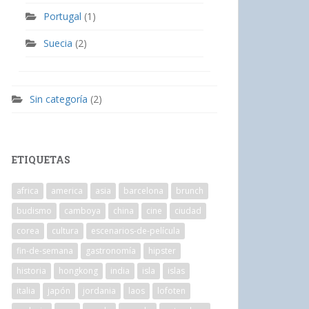
Portugal
(1)
Suecia
(2)
Sin categoría
(2)
ETIQUETAS
africa
america
asia
barcelona
brunch
budismo
camboya
china
cine
ciudad
corea
cultura
escenarios-de-película
fin-de-semana
gastronomía
hipster
historia
hongkong
india
isla
islas
italia
japón
jordania
laos
lofoten