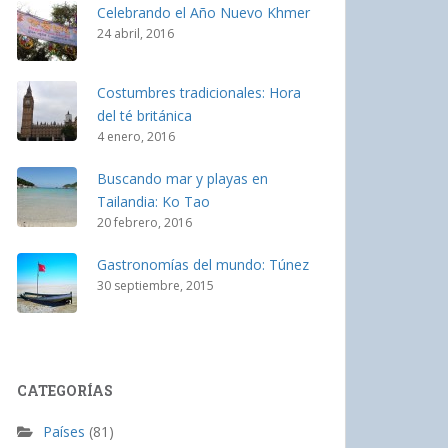
Celebrando el Año Nuevo Khmer
24 abril, 2016
Costumbres tradicionales: Hora
del té británica
4 enero, 2016
Buscando mar y playas en
Tailandia: Ko Tao
20 febrero, 2016
Gastronomías del mundo: Túnez
30 septiembre, 2015
CATEGORÍAS
Países
(81)