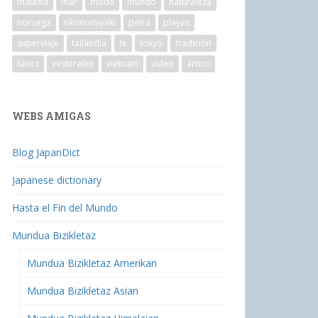
malasia
mar
moda
mundo
naturaleza
noruega
okonomiyaki
petra
playas
superviaje
tailandia
te
tokyo
tradición
túnez
vesteralen
vietnam
vídeo
ártico
WEBS AMIGAS
Blog JapanDict
Japanese dictionary
Hasta el Fin del Mundo
Mundua Bizikletaz
Mundua Bizikletaz Amerikan
Mundua Bizikletaz Asian