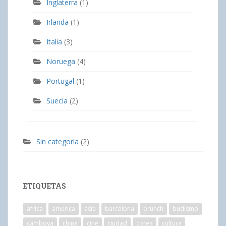
Inglaterra
(1)
Irlanda
(1)
Italia
(3)
Noruega
(4)
Portugal
(1)
Suecia
(2)
Sin categoría
(2)
ETIQUETAS
africa
america
asia
barcelona
brunch
budismo
camboya
china
cine
ciudad
corea
cultura