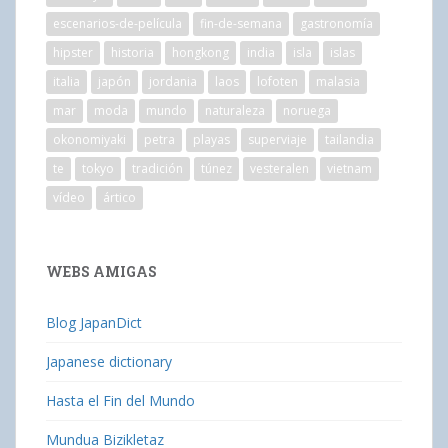
escenarios-de-película
fin-de-semana
gastronomía
hipster
historia
hongkong
india
isla
islas
italia
japón
jordania
laos
lofoten
malasia
mar
moda
mundo
naturaleza
noruega
okonomiyaki
petra
playas
superviaje
tailandia
te
tokyo
tradición
túnez
vesteralen
vietnam
vídeo
ártico
WEBS AMIGAS
Blog JapanDict
Japanese dictionary
Hasta el Fin del Mundo
Mundua Bizikletaz